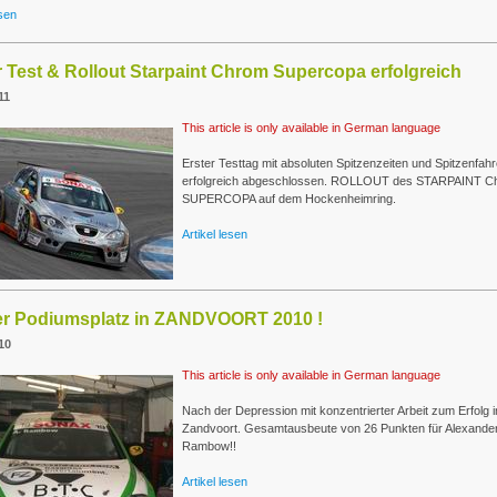
esen
r Test & Rollout Starpaint Chrom Supercopa erfolgreich
11
This article is only available in German language
Erster Testtag mit absoluten Spitzenzeiten und Spitzenfah
erfolgreich abgeschlossen. ROLLOUT des STARPAINT C
SUPERCOPA auf dem Hockenheimring.
Artikel lesen
r Podiumsplatz in ZANDVOORT 2010 !
10
This article is only available in German language
Nach der Depression mit konzentrierter Arbeit zum Erfolg i
Zandvoort. Gesamtausbeute von 26 Punkten für Alexande
Rambow!!
Artikel lesen