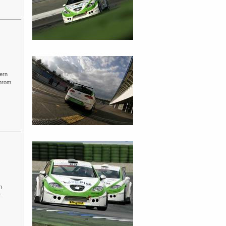
rern
hrom
n
r