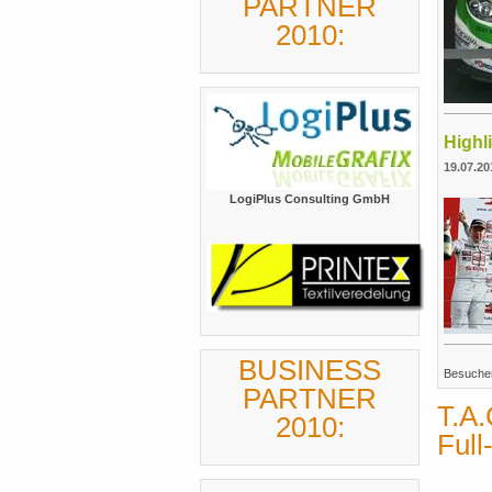
PARTNER
2010:
Highl
19.07.20
LogiPlus Consulting GmbH
BUSINESS
Besuche
PARTNER
T.A
2010:
Ful