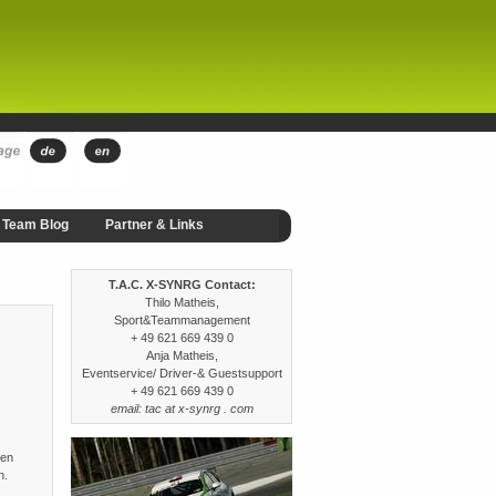
Team Blog
Partner & Links
T.A.C. X-SYNRG Contact:
Thilo Matheis,
Sport&Teammanagement
+ 49 621 669 439 0
Anja Matheis,
Eventservice/ Driver-& Guestsupport
+ 49 621 669 439 0
email: tac at x-synrg . com
ren
n.