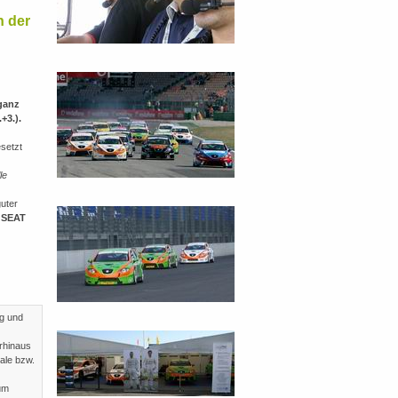
h der
 ganz
+3.).
setzt
le
guter
s
SEAT
ng und
rhinaus
ale bzw.
um