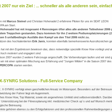
 2007 nur ein Ziel : ... schneller als alle anderen sein, einfac
n mit
Marcus Steinel
und Christian Hohenadel 2 erfahrene Piloten für uns im SEAT LEON
A am Start.
 Hohenadel hat mit insgesamt 4 Rennsiegen öfter alles alle anderen Teilnehmer 2006
 dem Treppchen gestanden. Dazu kommen für ihn 2 weitere Podiumsplatzierungen (2.
esen 5 unfallbedingte Ausfälle den Kampf um den Titel 2006 nicht zu.
ätzen des hochtalentierten
Erik Janis
, konnten ebenfalls bemerkenswerte Ausrufezeichen ge
hat mit den Ergebnissen bewiesen das, dass notwendige spezielle Know How vorliegt und al
n hoch motiviert und engagiert sind.
ison 2007 wurden 2 weitere Fahrzeuge angeschafft. Die Vorbereitungen laufen und wir sind 
 wir mit einer optimalen Mischung aus Erfahrung und "Jungen Wilden" in die Saison 2007 de
UPERCOPA
starten werden.
 X-SYNRG Solutions - Full-Service Company
C. X-SYNRG verfolgt einen ganzheitlichen Ansatz im Motorsport. Besonders auf der Betreuu
twicklung der Fahrer liegt ein Augenmerk.
hes Know How, Top Material, sowie ein angenehmes Umfeld sind selbstverständlich. Darübe
ir Unterstützung bei der Fitnessplanung inkl. medizinischer Check up´s und auf Wunsch ment
gische Betreuung.
nkte gehören ebenso zu den Erfolgsfaktoren und den professionellen Rahmenbedingungen 