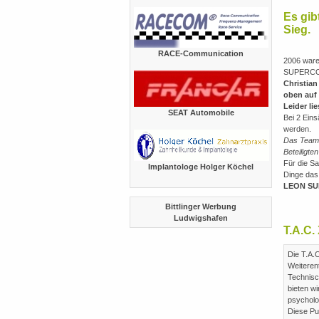
Es gibt
Sieg.
RACE-Communication
2006 ware
SUPERCOP
Christian
oben auf
Leider li
SEAT Automobile
Bei 2 Eins
werden.
Das Team 
Beteiligte
Für die Sa
Implantologe Holger Köchel
Dinge das
LEON S
Bittlinger Werbung
Ludwigshafen
T.A.C.
Die T.A.
Weiteren
Technisc
bieten w
psycholo
Diese Pu