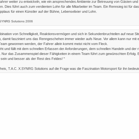
ahrer weiter zu entwickeln, wie ein ansprechendes Ambiente zur Betreuung von Gästen und
n. Dies führt auch zum verdienten Lohn für alle Mitarbeiter im Team. Ein Rennsieg ist für da
pplaus für einen Künstler auf der Bühne, Lebenselixier und Lohn.
-SYNRG Solutions 2006
bination von Schnelligkeit, Reaktionsvermögen und sich in Sekundenbruchteilen auf neue Sit
en, damit fasziniert uns das Renngeschehen immer wieder aufs Neue. Vor allem kann nur mit 
Team gewonnen werden, der Fahrer allein kommt meist nicht vom Fleck.
eht und fällt mit dem schnellen Erfassen der Anforderungen, dem schnellen Handeln und der r
e. Nur das Zusammenspiel dieser Fähigkeiten in einem Team führt zum gewünschten Erfolg. 
 sein und besser als der Rest des Feldes! "
theis, T.A.C. X.SYNRG Solutions auf die Frage was die Faszination Motorsport für ihn bedeut