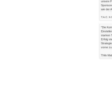
unsere F
Sponsore
wie der A
T.A.C. X
"Die Kom
Einstell
starken 
Erfolg st
Strategi
vorne zu
Thilo Ma