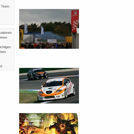
s Team,
uationen
einem
ichtigen
Eben
et.