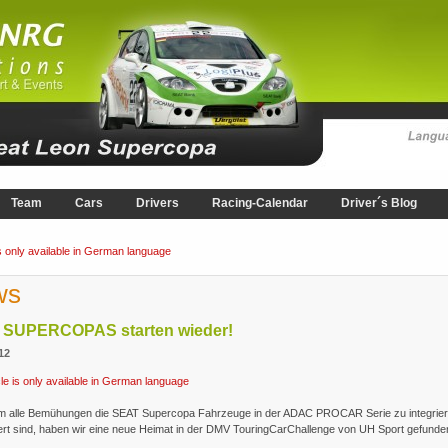
Team
Cars
Drivers
Racing-Calendar
Driver´s Blog
is only available in German language
ws
 SUPERCOPAS starten wieder!
12
cle is only available in German language
 alle Bemühungen die SEAT Supercopa Fahrzeuge in der ADAC PROCAR Serie zu integrie
ert sind, haben wir eine neue Heimat in der DMV TouringCarChallenge von UH Sport gefunde