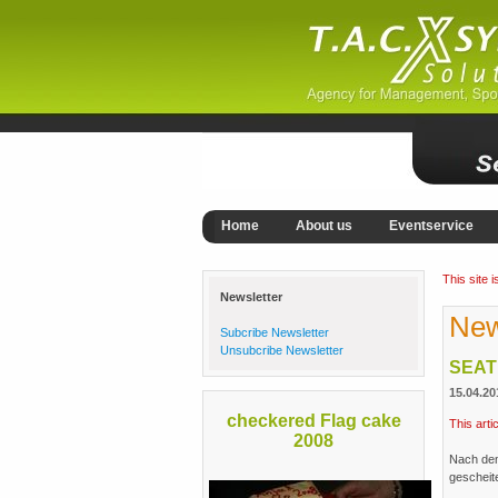
Home
About us
Eventservice
This site 
Newsletter
Ne
Subcribe Newsletter
Unsubcribe Newsletter
SEAT
15.04.20
checkered Flag cake
This arti
2008
Nach dem
gescheit